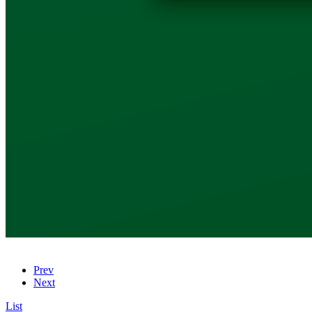
Prev
Next
List