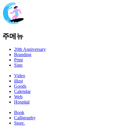
주메뉴
20th Anniversary
Branding
Print
Sign
Video
illust
Goods
Calendar
Web
Hospital
Book
Calligraphy
Store.