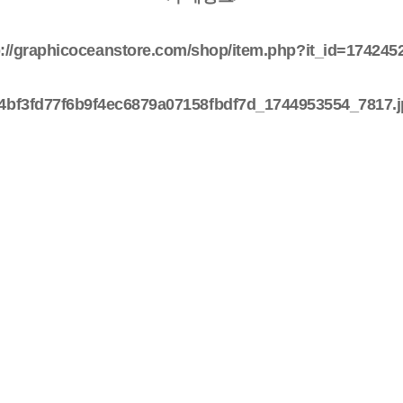
p://graphicoceanstore.com/shop/item.php?it_id=174245