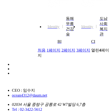
동해
도남
무릉
사회
Identity
Identity
건강
복지
숲
관
BI
CI
처음
1
페이지
2
페이지
3
페이지
열린
4
페이
지
CEO : 임수지
ocean4312@daum.net
02034 서울 중랑구 공릉로 42 W7빌딩 6,7층
Tel : 02-3422-5612