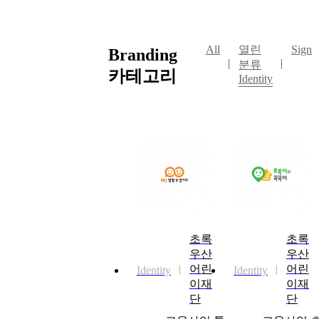
All
열린
Sign
Branding
분류
카테고리
Identity
초록
초록
우산
우산
어린
어린
Identity
Identity
이재
이재
단
단