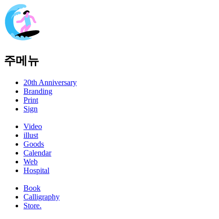
주메뉴
20th Anniversary
Branding
Print
Sign
Video
illust
Goods
Calendar
Web
Hospital
Book
Calligraphy
Store.