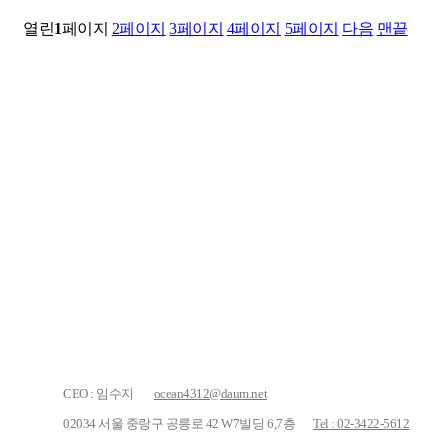
열린
1
페이지
2
페이지
3
페이지
4
페이지
5
페이지
다음
맨끝
CEO : 임수지
ocean4312@daum.net
02034 서울 중랑구 공릉로 42 W7빌딩 6,7층
Tel : 02-3422-5612