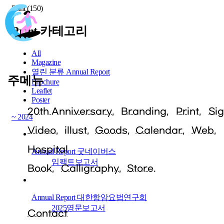
Print (150)
Print 카테고리
All
Magazine
열린 분류
Annual Report
주메뉴
Brochure
Leaflet
Poster
20th Anniversary
Branding
Print
Si
~ 2024
Video
illust
Goods
Calendar
Web
Hospital
Annual Report
굿네이버스
임팩트보고서
Book
Calligraphy
Store.
Annual Report
대한항암요법연구회
2025영문보고서
Contact