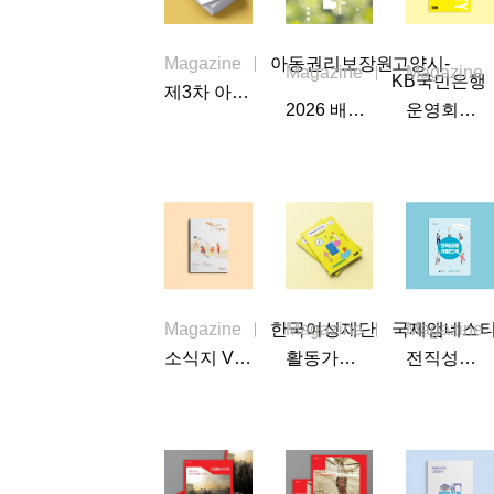
Magazine
아동권리보장원
고양시-
Magazine
Magazine
KB국민은행
제3차 아동정책기본계획 아동용 안내서
2026 배움누리 소식지
운영회원가이드북
Magazine
한국여성재단
Magazine
국제앰네스
Magazine
소식지 VOL.158
활동가이드북
전직성공가이드북