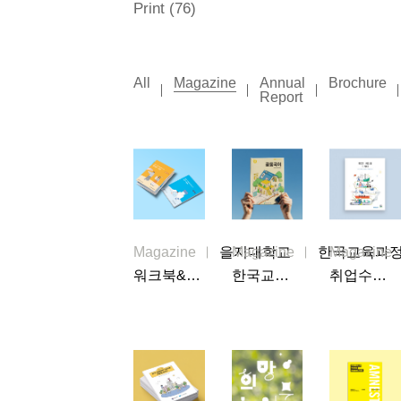
Print (76)
All
Magazine
Annual
Brochure
Report
Magazine
을지대학교
Magazine
한국교육과
Magazine
워크북&매뉴얼북
한국교육과정 평가원 자료집
취업수기책자