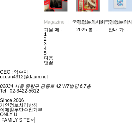
Magazine
국경없는의사회
Magazine
국경없는의
Magazine
겨울 매거진
2025 봄 매거진
안내 가이드북
1
2
3
4
5
다음
맨끝
CEO : 임수지
ocean4312@daum.net
02034 서울 중랑구 공릉로 42 W7빌딩 6,7층
Tel : 02-3422-5612
Since 2006
개인정보처리방침
이메일무단수집거부
ONLY U