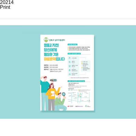
20214
Print