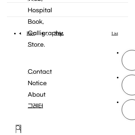
Hospital
Book
Calligraphy
Prev
Next
List
Store.
Contact
Notice
About
그레터