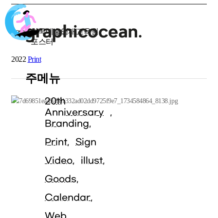
Poster
한국예술영재교육원
포스터
2022
Print
주메뉴
20th
Anniversary
Branding
Print
Sign
Video
illust
Goods
Calendar
Web