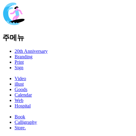
주메뉴
20th Anniversary
Branding
Print
Sign
Video
illust
Goods
Calendar
Web
Hospital
Book
Calligraphy
Store.