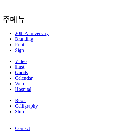
주메뉴
20th Anniversary
Branding
Print
Sign
Video
illust
Goods
Calendar
Web
Hospital
Book
Calligraphy
Store.
Contact