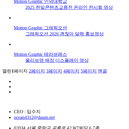
Motion Graphic
인덕대학교
2025 한일콘텐츠교류전 온라인 전시회 영상
Motion Graphic
그래픽오션
그래픽오션 2026 괜찮아 달력 홍보영상
Motion Graphic
테라브레스
올리브영 매장 디스플레이 영상
열린
1
페이지
2
페이지
3
페이지
4
페이지
5
페이지
맨끝
CEO : 임수지
ocean4312@daum.net
02034 서울 중랑구 공릉로 42 W7빌딩 6,7층