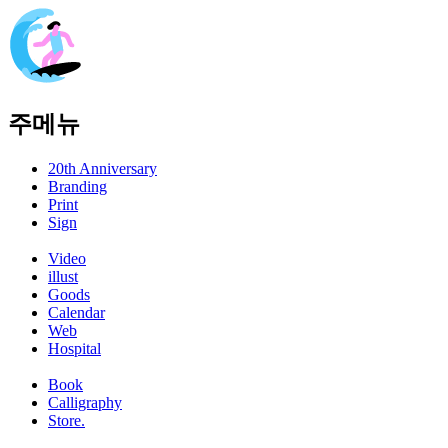
주메뉴
20th Anniversary
Branding
Print
Sign
Video
illust
Goods
Calendar
Web
Hospital
Book
Calligraphy
Store.